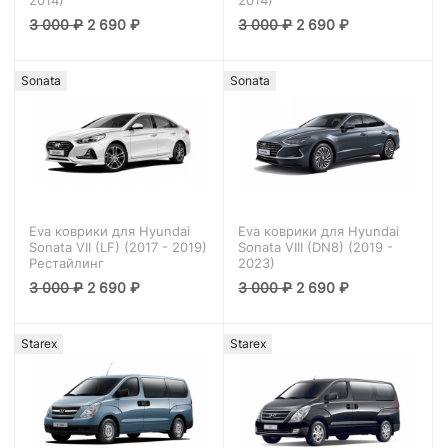
3 000
₽
2 690
₽
3 000
₽
2 690
₽
Sonata
Sonata
Eva коврики для Hyundai
Eva коврики для Hyundai
Sonata VII (LF) (2017 - 2019)
Sonata VIII (DN8) (2019 -
Рестайлинг
2023)
3 000
₽
2 690
₽
3 000
₽
2 690
₽
Starex
Starex