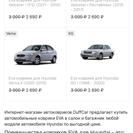
Eva коврики для Hyundai
Eva коврики для Hyundai
Veloster I (FS) (2011 - 2015)
Veloster I Рестайлинг (2015
- 2017)
3 000
₽
2 690
₽
3 000
₽
2 690
₽
Verna
XG
Eva коврики для Hyundai
Eva коврики для Hyundai
Verna II (2005-2010)
XG I (1998 - 2003)
3 000
₽
2 690
₽
3 000
₽
2 690
₽
Интернет-магазин автоковриков DuffCar предлагает купить
автомобильные коврики EVA в салон и багажник любой
модели автомобиля Hyundai по выгодной цене.
Преимущества ковриков EVA для Hyundai - это: