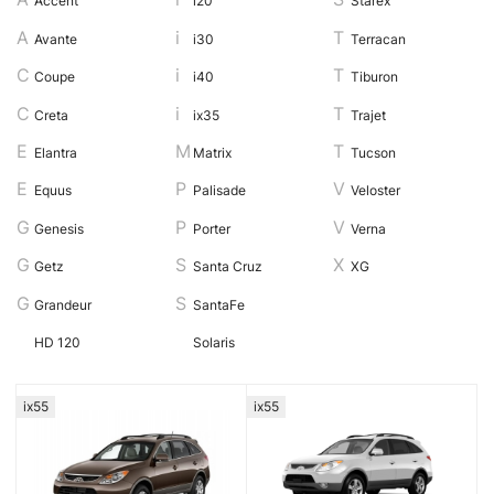
Accent
i20
Starex
Avante
i30
Terracan
Coupe
i40
Tiburon
Creta
ix35
Trajet
Elantra
Matrix
Tucson
Equus
Palisade
Veloster
Genesis
Porter
Verna
Getz
Santa Cruz
XG
Grandeur
SantaFe
HD 120
Solaris
ix55
ix55