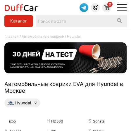
0
Каталог
Главная
/
Автомобильные коврики
/ Hyundai
Aвтомобильные коврики EVA для Hyundai в
Москве
Hyundai
×
ix55
HD500
Sonata