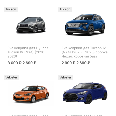
Tucson
Tucson
Eva коврики для Hyundai
Eva коврики для Tucson IV
Tucson IV (NX4) (2020 -
(NX4) (2020 - 2023) сборка
2023)
Чехия, короткая база
3 000
₽
2 690
₽
2 990
₽
2 690
₽
Veloster
Veloster