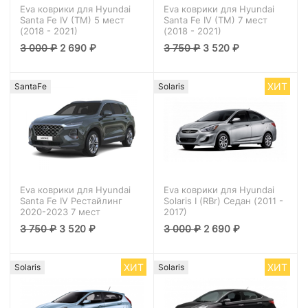
Eva коврики для Hyundai
Eva коврики для Hyundai
Santa Fe IV (TM) 5 мест
Santa Fe IV (TM) 7 мест
(2018 - 2021)
(2018 - 2021)
3 000
₽
2 690
₽
3 750
₽
3 520
₽
ХИТ
SantaFe
Solaris
Eva коврики для Hyundai
Eva коврики для Hyundai
Santa Fe IV Рестайлинг
Solaris I (RBr) Седан (2011 -
2020-2023 7 мест
2017)
3 750
₽
3 520
₽
3 000
₽
2 690
₽
ХИТ
ХИТ
Solaris
Solaris