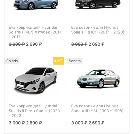
Eva коврики для Hyundai
Eva коврики для Hyundai
Solaris I (RBr) Хэтчбек (2011
Solaris II (HCr) (2017 - 2020)
- 2017)
3 000
₽
2 690
₽
3 000
₽
2 690
₽
ХИТ
Solaris
Sonata
Eva коврики для Hyundai
Eva коврики для Hyundai
Solaris II Рестайлинг (2020
Sonata III (Y3) (1993 - 1998)
- 2023)
3 000
₽
2 690
₽
3 000
₽
2 690
₽