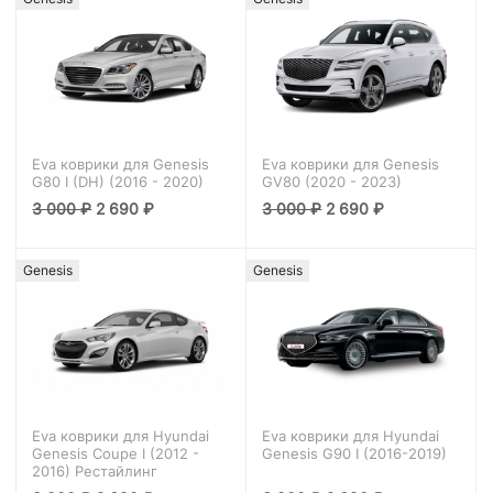
Eva коврики для Genesis
Eva коврики для Genesis
G80 I (DH) (2016 - 2020)
GV80 (2020 - 2023)
3 000
₽
2 690
₽
3 000
₽
2 690
₽
Genesis
Genesis
Eva коврики для Hyundai
Eva коврики для Hyundai
Genesis Coupe I (2012 -
Genesis G90 I (2016-2019)
2016) Рестайлинг