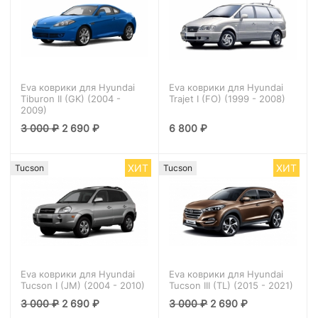
Eva коврики для Hyundai
Eva коврики для Hyundai
Tiburon II (GK) (2004 -
Trajet I (FO) (‎1999 - 2008)
2009)
3 000
₽
2 690
₽
6 800
₽
ХИТ
ХИТ
Tucson
Tucson
Eva коврики для Hyundai
Eva коврики для Hyundai
Tucson I (JM) (2004 - 2010)
Tucson III (TL) (2015 - 2021)
3 000
₽
2 690
₽
3 000
₽
2 690
₽