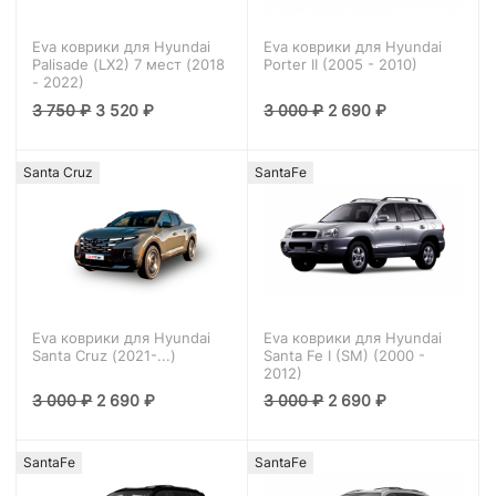
Eva коврики для Hyundai
Eva коврики для Hyundai
Palisade (LX2) 7 мест (2018
Porter II (2005 - 2010)
- 2022)
3 750
₽
3 520
₽
3 000
₽
2 690
₽
Santa Cruz
SantaFe
Eva коврики для Hyundai
Eva коврики для Hyundai
Santa Cruz (2021-...)
Santa Fe I (SM) (2000 -
2012)
3 000
₽
2 690
₽
3 000
₽
2 690
₽
SantaFe
SantaFe