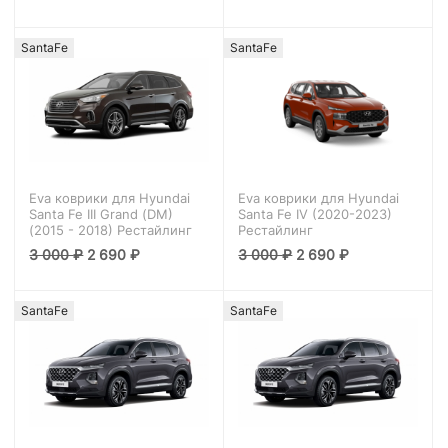
SantaFe
SantaFe
Eva коврики для Hyundai
Eva коврики для Hyundai
Santa Fe III Grand (DM)
Santa Fe IV (2020-2023)
(2015 - 2018) Рестайлинг
Рестайлинг
3 000
₽
2 690
₽
3 000
₽
2 690
₽
SantaFe
SantaFe