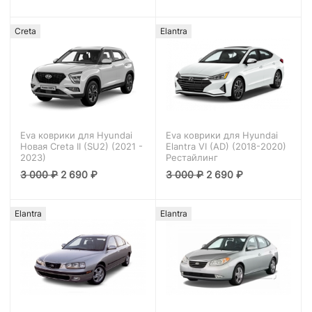
Creta
Elantra
Eva коврики для Hyundai
Eva коврики для Hyundai
Новая Creta II (SU2) (2021 -
Elantra VI (AD) (2018-2020)
2023)
Рестайлинг
3 000
₽
2 690
₽
3 000
₽
2 690
₽
Elantra
Elantra