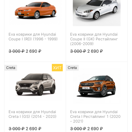
Eva коврики для Hyundai
Eva коврики для Hyundai
Coupe I (RD) (1996 - 1999)
Coupe II (GK) Рестайлинг
(2006-2009)
3 000
₽
2 690
₽
3 000
₽
2 690
₽
ХИТ
Creta
Creta
Eva коврики для Hyundai
Eva коврики для Hyundai
Creta I (GS) (2014 - 2020)
Creta I Рестайлинг 1 (2020
- 2021)
3 000
₽
2 690
₽
3 000
₽
2 690
₽