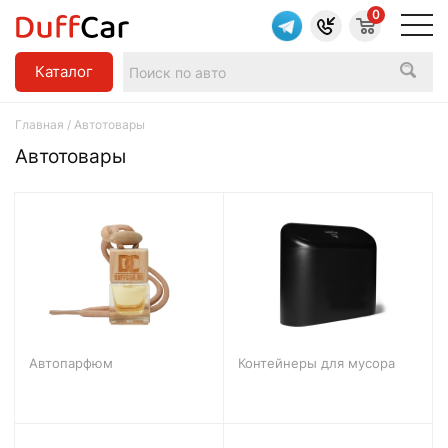
0
Каталог
Главная
/ Автотовары
Автотовары
Автопарфюм
Контейнеры для мусора