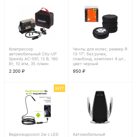
Компрессор
Чехлы для колес, размер R
автомобильный City-UP
13-17", без ручек,
Speedy АС-591, 12 В, 180
спанбонд, комплект 4 шт.,
Вт, 10 атм, 35 л/мин
цвет черный
2 200
₽
950
₽
ХИТ
Видеоэндоскоп 2м с LED
Автомобильный