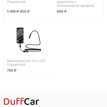
Подсветкой
держатель с
беспроводной зарядкой
1 100
₽
650
₽
690
₽
Видеоэндоскоп 1м с LED
Подсветкой
780
₽